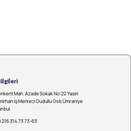
ilgileri
nkent Mah. Azade Sokak No:22 Yasin
irhan iş Merkezi Dudullu Osb Ümraniye
anbul
 216 314 73 73-63