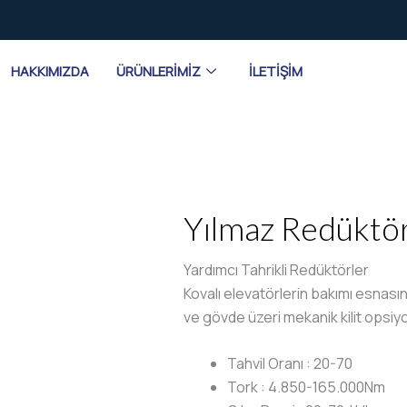
HAKKIMIZDA
ÜRÜNLERIMIZ
İLETIŞIM
Yılmaz Redüktö
Yardımcı Tahrikli Redüktörler
Kovalı elevatörlerin bakımı esnasın
ve gövde üzeri mekanik kilit opsiy
Tahvil Oranı
:
20-70
Tork
:
4.850-165.000Nm