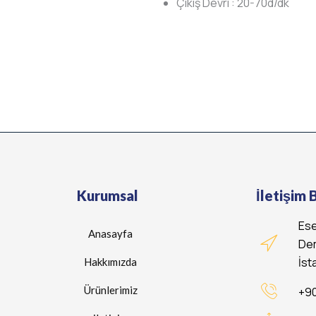
Çıkış Devri
:
20-70d/dk
Kurumsal
İletişim B
Ese
Anasayfa
Dem
İst
Hakkımızda
Ürünlerimiz
+90