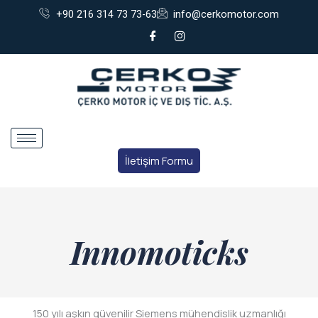
İçeriğe
+90 216 314 73 73-63
info@cerkomotor.com
atla
İletişim Formu
Innomoticks
150 yılı aşkın güvenilir Siemens mühendislik uzmanlığı