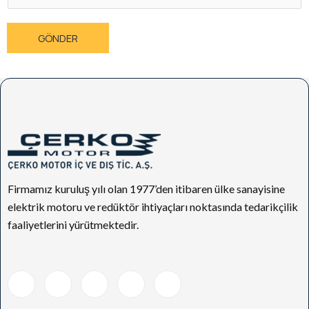
d
i
ı
l
S
*
GÖNDER
o
y
a
d
ı
*
Firmamız kuruluş yılı olan 1977’den itibaren ülke sanayisine
elektrik motoru ve redüktör ihtiyaçları noktasında tedarikçilik
faaliyetlerini yürütmektedir.